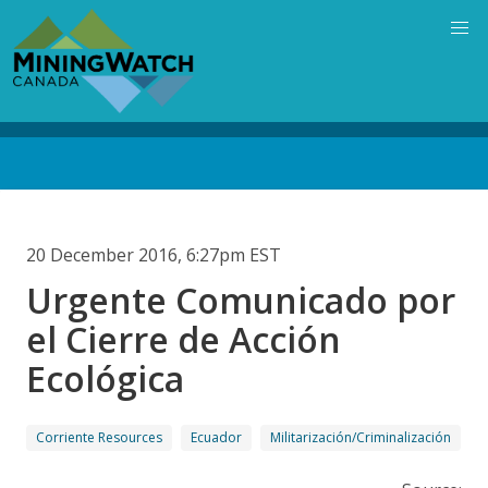
Skip
to
main
content
Back
to
top
20 December 2016, 6:27pm EST
Urgente Comunicado por
el Cierre de Acción
Ecológica
Corriente Resources
Ecuador
Militarización/Criminalización