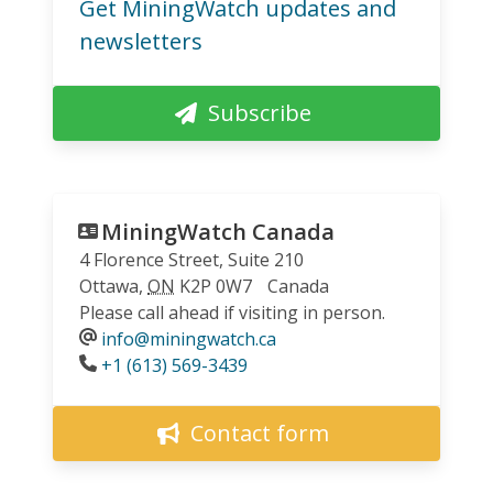
Get MiningWatch updates and
newsletters
Subscribe
MiningWatch Canada
4 Florence Street, Suite 210
Ottawa
,
ON
K2P 0W7
Canada
Please call ahead if visiting in person.
info@miningwatch.ca
Phone
+1 (613) 569-3439
Contact form