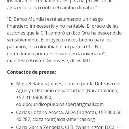
los páramos, fundamentales para la provisión de
agua y la lucha contra el cambio climático”.
“El Banco Mundial está asumiendo un riesgo
financiero innecesario y no rentable. El precio de las
acciones que la CFI compró en Eco Oro ha descendido
sensiblemente. El proyecto no es bueno para los
páramos, los colombianos ni para la CFI. No
entendemos por qué insisten en la inversión”,
manifestó Kristen Genovese, de SOMO.
Contactos de prensa:
Miguel Ramos Jaimes, Comité por la Defensa del
Agua y el Páramo de Santurbán (Bucaramanga),
+57 3118806350,
equipojuridicopueblos.sder(at)gmail.com
Carlos Lozano Acosta, AIDA (Bogotá), +57 300 56
40 282, clozano(at)aida-americas.org
Carla García Zendejas, CIEL (Washington D.C.), +1