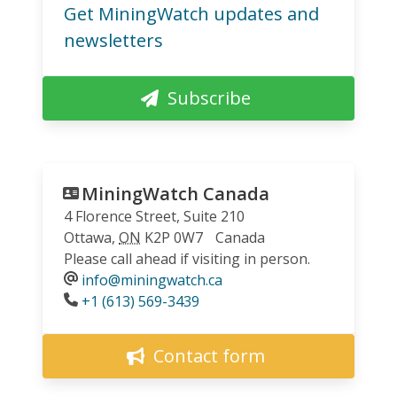
Get MiningWatch updates and
newsletters
Subscribe
MiningWatch Canada
4 Florence Street, Suite 210
Ottawa
,
ON
K2P 0W7
Canada
Please call ahead if visiting in person.
info@miningwatch.ca
Phone
+1 (613) 569-3439
Contact form