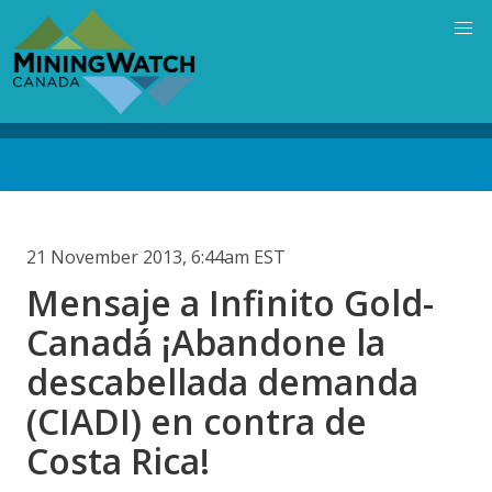
Skip
to
main
content
Back
to
top
21 November 2013, 6:44am EST
Mensaje a Infinito Gold-
Canadá ¡Abandone la
descabellada demanda
(CIADI) en contra de
Costa Rica!