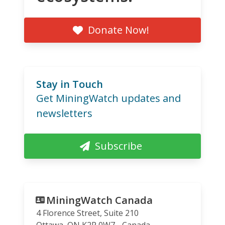
Donate Now!
Stay in Touch
Get MiningWatch updates and
newsletters
Subscribe
MiningWatch Canada
4 Florence Street, Suite 210
Ottawa
,
ON
K2P 0W7
Canada