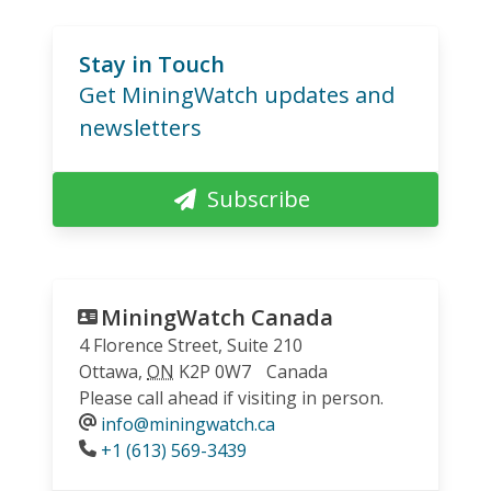
Stay in Touch
Get MiningWatch updates and
newsletters
Subscribe
MiningWatch Canada
4 Florence Street, Suite 210
Ottawa
,
ON
K2P 0W7
Canada
Please call ahead if visiting in person.
info@miningwatch.ca
Phone
+1 (613) 569-3439