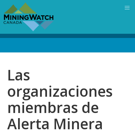
Skip
to
main
content
Back
to
top
Las
organizaciones
miembras de
Alerta Minera