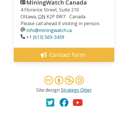
MiningWatch Canada
4 Florence Street, Suite 210
Ottawa
,
ON
K2P 0W7
Canada
Please call ahead if visiting in person.
info@miningwatch.ca
Phone
+1 (613) 569-3439
Contact form
Site design
Strategy Otter