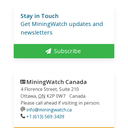
Stay in Touch
Get MiningWatch updates and
newsletters
Subscribe
MiningWatch Canada
4 Florence Street, Suite 210
Ottawa
,
ON
K2P 0W7
Canada
Please call ahead if visiting in person.
info@miningwatch.ca
Phone
+1 (613) 569-3439