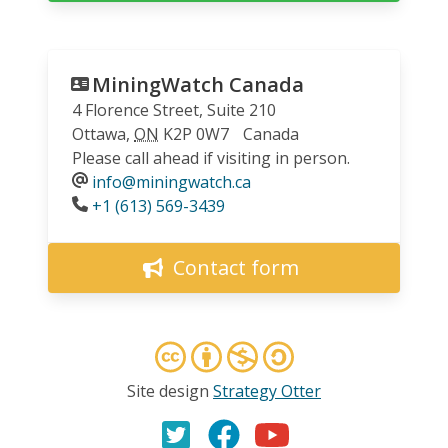
MiningWatch Canada
4 Florence Street, Suite 210
Ottawa
,
ON
K2P 0W7
Canada
Please call ahead if visiting in person.
info@miningwatch.ca
Phone
+1 (613) 569-3439
Contact form
Site design
Strategy Otter