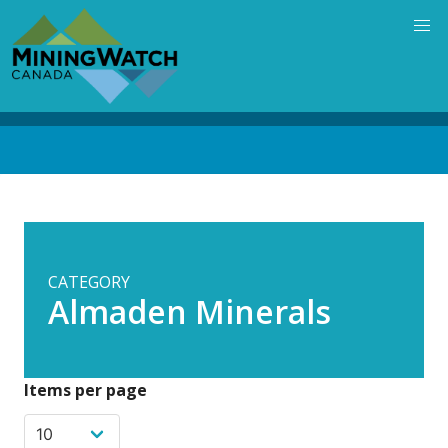
Skip
to
main
content
Back
to
top
CATEGORY
Almaden Minerals
Items per page