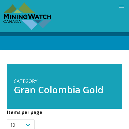
Skip
to
main
content
Back
to
top
CATEGORY
Gran Colombia Gold
Items per page