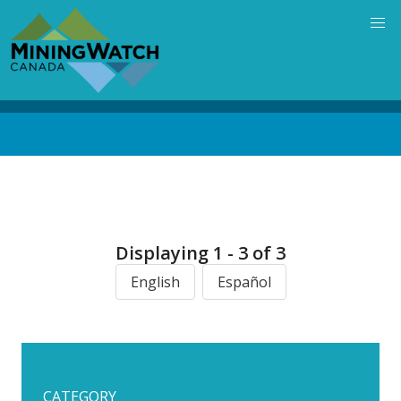
Skip
to
main
content
Back
to
top
Displaying 1 - 3 of 3
English
Español
CATEGORY