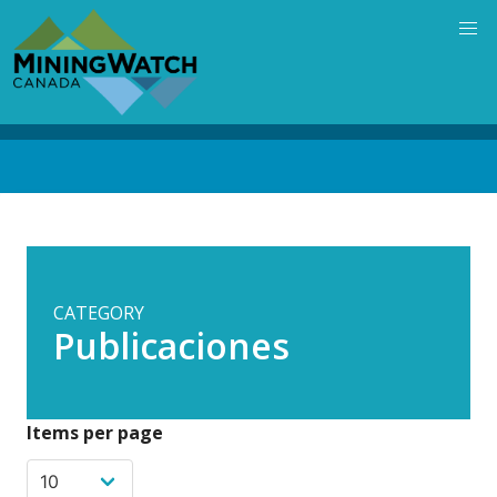
Skip
to
main
content
Back
to
top
CATEGORY
Publicaciones
Items per page