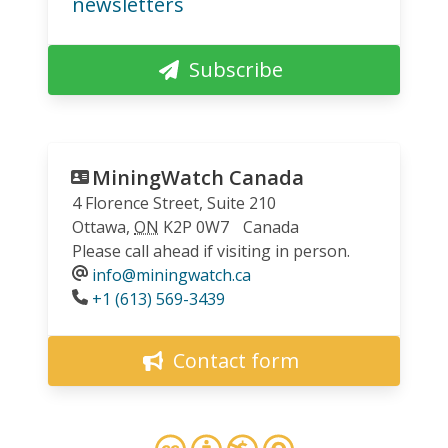
newsletters
Subscribe
MiningWatch Canada
4 Florence Street, Suite 210
Ottawa
,
ON
K2P 0W7
Canada
Please call ahead if visiting in person.
info@miningwatch.ca
Phone
+1 (613) 569-3439
Contact form