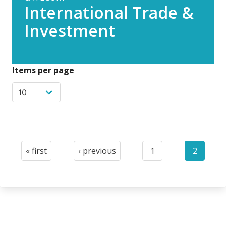
International Trade &
Investment
Items per page
Pagination
« first
‹ previous
1
2
First
Previous
Page
Current
page
page
page