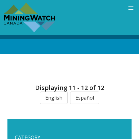
Skip
to
main
content
Back
to
top
Displaying 11 - 12 of 12
English
Español
CATEGORY