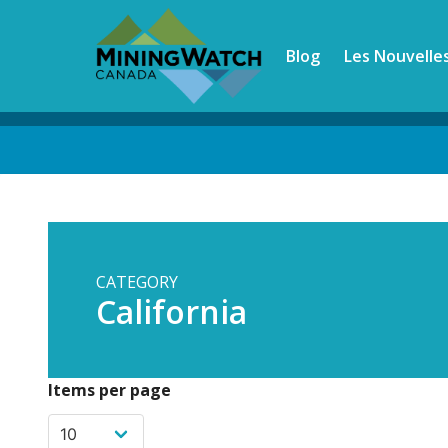
Skip
to
Blog
Les Nouvelle
main
content
Back
to
top
CATEGORY
California
Items per page