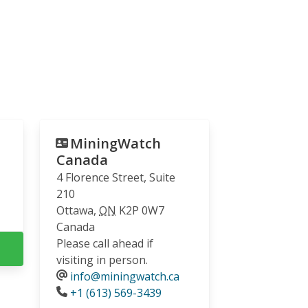
MiningWatch
Canada
4 Florence Street, Suite
210
Ottawa
,
ON
K2P 0W7
Canada
Please call ahead if
visiting in person.
info@miningwatch.ca
Phone
+1 (613) 569-3439