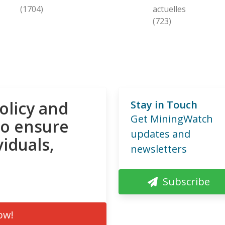
(1704)
actuelles
(723)
olicy and
Stay in Touch
Get MiningWatch
to ensure
updates and
viduals,
newsletters
Subscribe
ow!