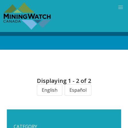
Skip
to
main
content
Back
to
top
Displaying 1 - 2 of 2
English
Español
CATEGORY