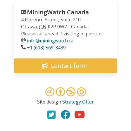
MiningWatch Canada
4 Florence Street, Suite 210
Ottawa
,
ON
K2P 0W7
Canada
Please call ahead if visiting in person.
info@miningwatch.ca
Phone
+1 (613) 569-3439
Contact form
Site design
Strategy Otter