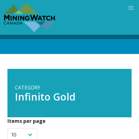
Skip
to
main
content
Back
to
top
CATEGORY
Infinito Gold
Items per page