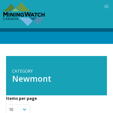
Skip
to
main
content
Back
to
top
CATEGORY
Newmont
Items per page