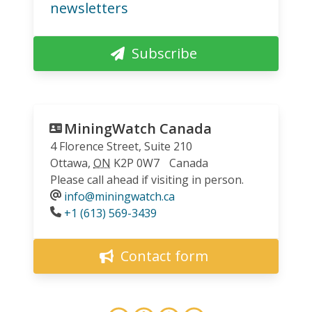
newsletters
Subscribe
MiningWatch Canada
4 Florence Street, Suite 210
Ottawa
,
ON
K2P 0W7
Canada
Please call ahead if visiting in person.
info@miningwatch.ca
Phone
+1 (613) 569-3439
Contact form