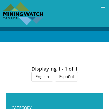
Skip
to
main
content
Back
to
top
Displaying 1 - 1 of 1
English
Español
CATEGORY