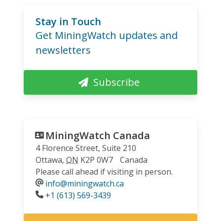
Stay in Touch
Get MiningWatch updates and
newsletters
Subscribe
MiningWatch Canada
4 Florence Street, Suite 210
Ottawa
,
ON
K2P 0W7
Canada
Please call ahead if visiting in person.
info@miningwatch.ca
Phone
+1 (613) 569-3439