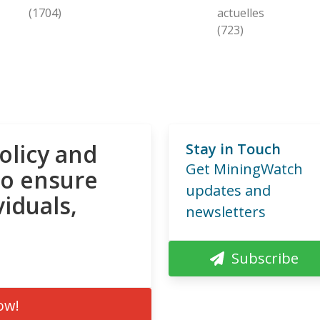
(1704)
actuelles
(723)
olicy and
Stay in Touch
Get MiningWatch
to ensure
updates and
viduals,
newsletters
Subscribe
ow!