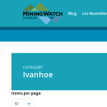
Skip
to
Blog
Les Nouvelle
main
content
Back
to
top
CATEGORY
Ivanhoe
Items per page