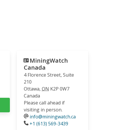
MiningWatch
Canada
4 Florence Street, Suite
210
Ottawa
,
ON
K2P 0W7
Canada
Please call ahead if
visiting in person.
info@miningwatch.ca
Phone
+1 (613) 569-3439