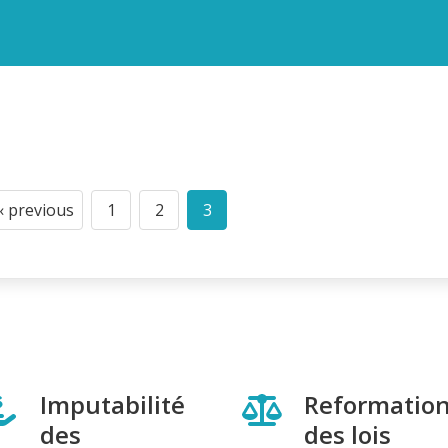
‹ previous
1
2
3
Previous
Page
Page
Current
page
page
Imputabilité
Reformatio
des
des lois