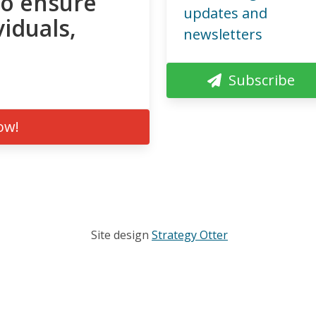
to ensure
updates and
viduals,
newsletters
Subscribe
ow!
Site design
Strategy Otter