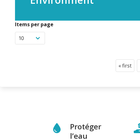
Items per page
Pagination
« first
First
page
Protéger
l’eau