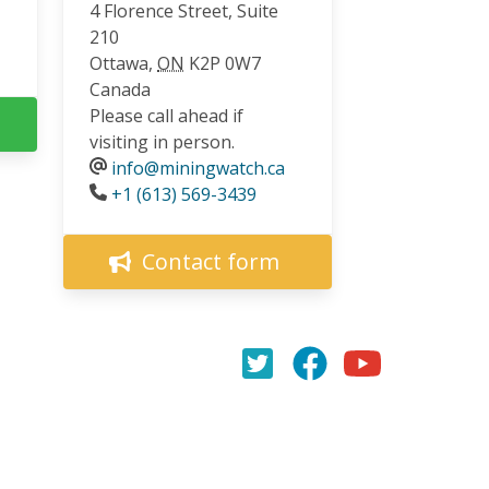
4 Florence Street, Suite
210
Ottawa
,
ON
K2P 0W7
Canada
Please call ahead if
visiting in person.
info@miningwatch.ca
Phone
+1 (613) 569-3439
Contact form