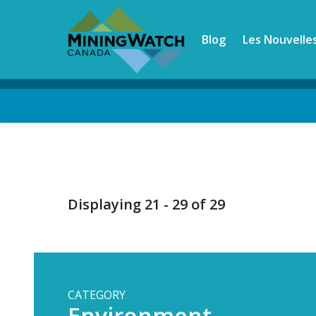
Skip
to
Blog
Les Nouvelle
main
content
Back
to
top
Displaying 21 - 29 of 29
CATEGORY
Environment