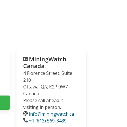
MiningWatch
Canada
4 Florence Street, Suite
210
Ottawa
,
ON
K2P 0W7
Canada
Please call ahead if
visiting in person.
info@miningwatch.ca
Phone
+1 (613) 569-3439