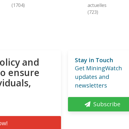
(1704)
actuelles
(723)
olicy and
Stay in Touch
Get MiningWatch
to ensure
updates and
viduals,
newsletters
Subscribe
ow!