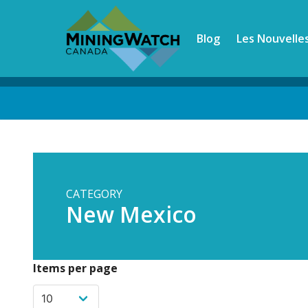
Skip
to
Blog
Les Nouvelle
main
content
Back
to
top
CATEGORY
New Mexico
Items per page