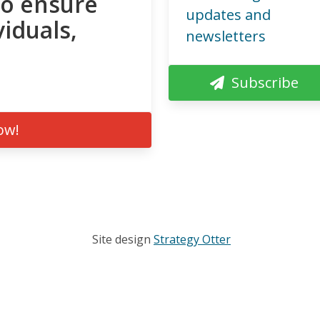
to ensure
updates and
viduals,
newsletters
Subscribe
ow!
Site design
Strategy Otter