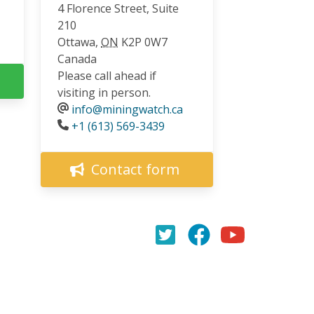
4 Florence Street, Suite
210
Ottawa
,
ON
K2P 0W7
Canada
Please call ahead if
visiting in person.
info@miningwatch.ca
Phone
+1 (613) 569-3439
Contact form