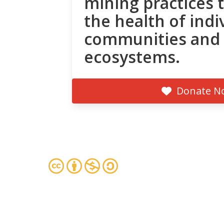
mining practices 
the health of indi
communities and
ecosystems.
Donate N