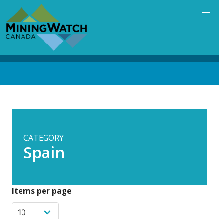
Skip
to
main
content
Back
to
top
CATEGORY
Spain
Items per page