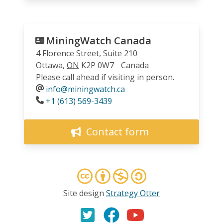
MiningWatch Canada
4 Florence Street, Suite 210
Ottawa
,
ON
K2P 0W7
Canada
Please call ahead if visiting in person.
info@miningwatch.ca
Phone
+1 (613) 569-3439
Contact form
Site design
Strategy Otter