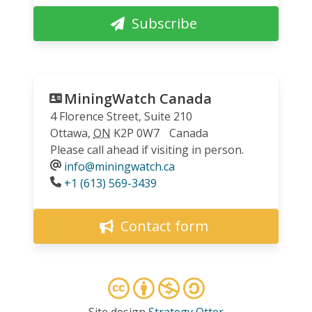
Subscribe
MiningWatch Canada
4 Florence Street, Suite 210
Ottawa
,
ON
K2P 0W7
Canada
Please call ahead if visiting in person.
info@miningwatch.ca
Phone
+1 (613) 569-3439
Contact form
Site design
Strategy Otter