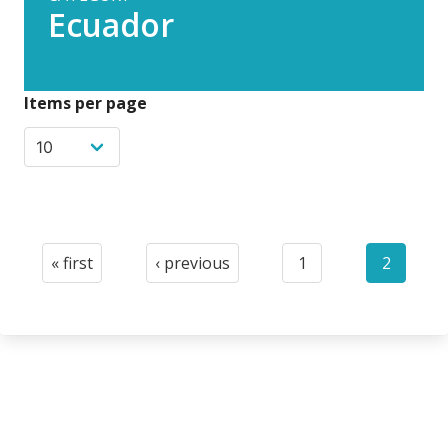
Ecuador
Items per page
Pagination
« first
‹ previous
1
2
First
Previous
Page
Current
page
page
page