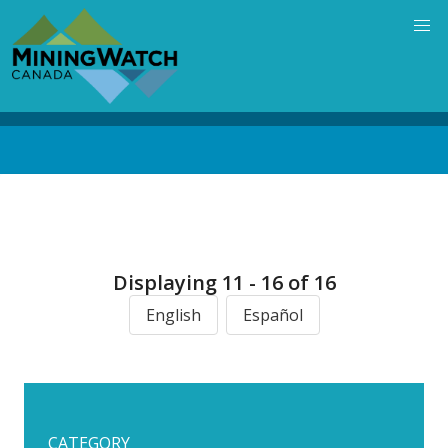
Skip
to
main
content
Back
to
top
Displaying 11 - 16 of 16
English
Español
CATEGORY