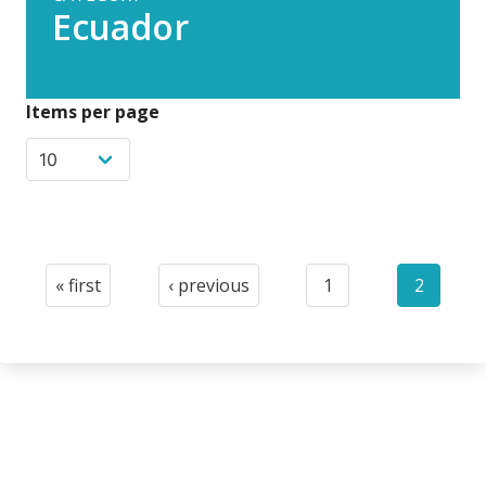
Ecuador
Items per page
Pagination
« first
‹ previous
1
2
First
Previous
Page
Current
page
page
page