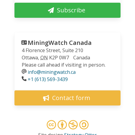
Subscribe
MiningWatch Canada
4 Florence Street, Suite 210
Ottawa
,
ON
K2P 0W7
Canada
Please call ahead if visiting in person.
info@miningwatch.ca
Phone
+1 (613) 569-3439
Contact form
Site design
Strategy Otter