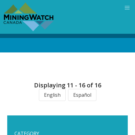
Skip
to
main
content
Back
to
top
Displaying 11 - 16 of 16
English
Español
CATEGORY