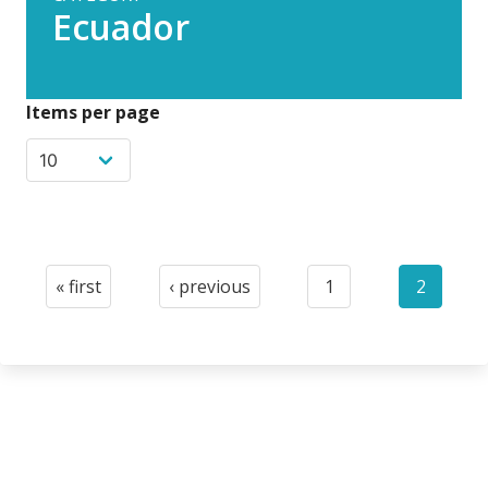
Ecuador
Items per page
Pagination
« first
‹ previous
1
2
First
Previous
Page
Current
page
page
page