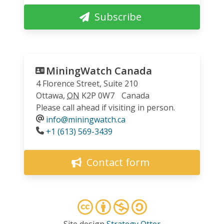
Subscribe
MiningWatch Canada
4 Florence Street, Suite 210
Ottawa
,
ON
K2P 0W7
Canada
Please call ahead if visiting in person.
info@miningwatch.ca
Phone
+1 (613) 569-3439
Contact form
Site design
Strategy Otter