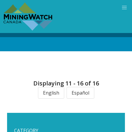
Skip
to
main
content
Back
to
top
Displaying 11 - 16 of 16
English
Español
CATEGORY