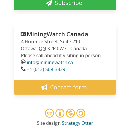
Subscribe
MiningWatch Canada
4 Florence Street, Suite 210
Ottawa
,
ON
K2P 0W7
Canada
Please call ahead if visiting in person.
info@miningwatch.ca
Phone
+1 (613) 569-3439
Contact form
Site design
Strategy Otter