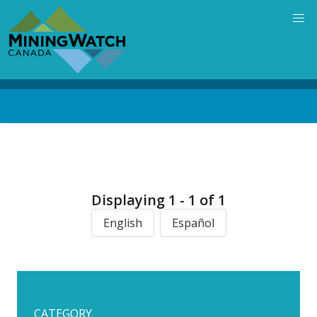
Skip
to
main
content
Back
to
top
Displaying 1 - 1 of 1
English
Español
CATEGORY