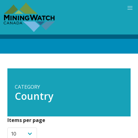
Skip
to
main
content
Back
to
top
CATEGORY
Country
Items per page