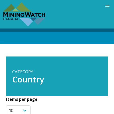
Skip
to
main
content
Back
to
top
CATEGORY
Country
Items per page