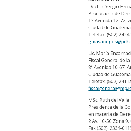
Doctor Sergio Fer
Procurador de De
12 Avenida 12-72, 
Ciudad de Guatema
Telefax: (502) 2424
gmasariegos@pdh.
Lic. María Encarnac
Fiscal General de la
8ª Avenida 10-67, A
Ciudad de Guatema
Telefax: (502) 2411
fiscalgeneral@mp.l
MSc. Ruth del Valle
Presidenta de la Co
en materia de De
2 Av. 10-50 Zona 9,
Fax (502): 2334-011