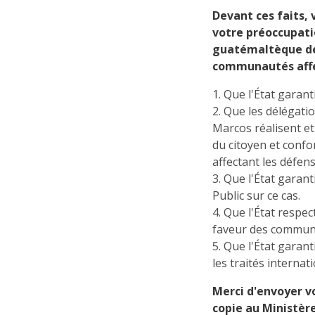
Devant ces faits,
votre préoccupati
guatémaltèque de 
communautés affe
1. Que l'État garant
2. Que les délégat
Marcos réalisent et
du citoyen et confo
affectant les défen
3. Que l'État garan
Public sur ce cas.
4. Que l'État respe
faveur des communau
5. Que l'État garan
les traités interna
Merci d'envoyer v
copie au Ministère