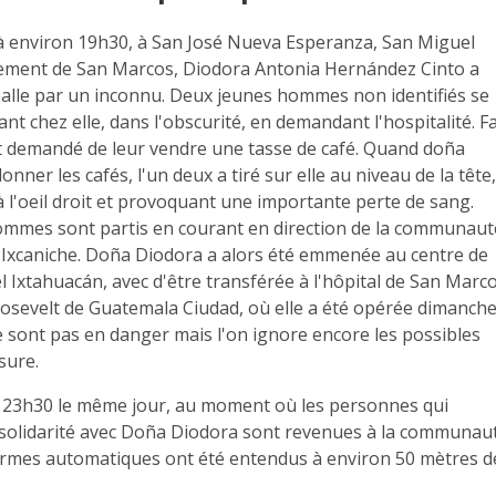
, à environ 19h30, à San José Nueva Esperanza, San Miguel
ement de San Marcos, Diodora Antonia Hernández Cinto a
balle par un inconnu. Deux jeunes hommes non identifiés se
nt chez elle, dans l'obscurité, en demandant l'hospitalité. F
ont demandé de leur vendre une tasse de café. Quand doña
donner les cafés, l'un deux a tiré sur elle au niveau de la tête
 l'oeil droit et provoquant une importante perte de sang.
hommes sont partis en courant en direction de la communaut
é Ixcaniche. Doña Diodora a alors été emmenée au centre de
 Ixtahuacán, avec d'être transférée à l'hôpital de San Marc
ososevelt de Guatemala Ciudad, où elle a été opérée dimanch
ne sont pas en danger mais l'on ignore encore les possibles
sure.
n 23h30 le même jour, au moment où les personnes qui
n solidarité avec Doña Diodora sont revenues à la communau
d'armes automatiques ont été entendus à environ 50 mètres d