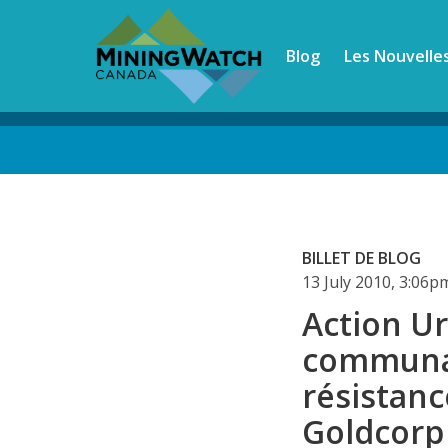
Skip
to
Blog
Les Nouvelle
main
content
Back
to
top
BILLET DE BLOG
13 July 2010, 3:06
Action Ur
communa
résistanc
Goldcorp 