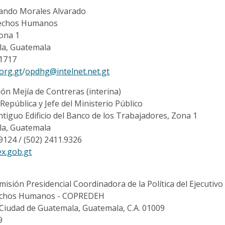
nando Morales Alvarado
rechos Humanos
zona 1
la, Guatemala
.1717
org.gt
/
opdhg@intelnet.net.gt
ión Mejía de Contreras (interina)
 República y Jefe del Ministerio Público
ntiguo Edificio del Banco de los Trabajadores, Zona 1
la, Guatemala
.9124 / (502) 2411.9326
ex.gob.gt
misión Presidencial Coordinadora de la Política del Ejecutivo
rechos Humanos - COPREDEH
 Ciudad de Guatemala, Guatemala, C.A. 01009
9