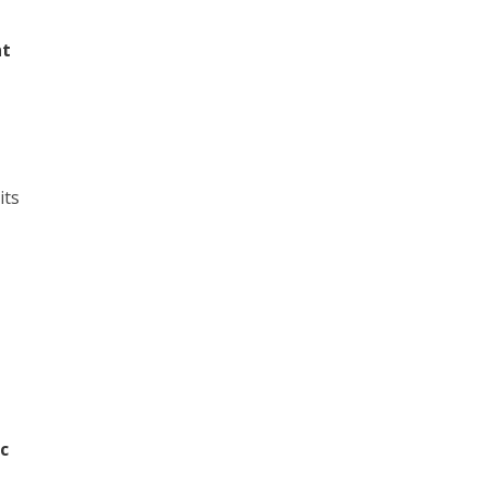
nt
its
c