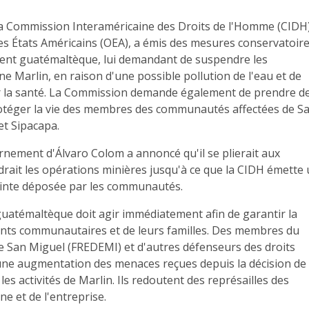
 la Commission Interaméricaine des Droits de l'Homme (CIDH)
es États Américains (OEA), a émis des mesures conservatoir
ent guatémaltèque, lui demandant de suspendre les
ne Marlin, en raison d'une possible pollution de l'eau et de
ur la santé. La Commission demande également de prendre d
otéger la vie des membres des communautés affectées de S
et Sipacapa.
ernement d'Álvaro Colom a annoncé qu'il se plierait aux
rait les opérations minières jusqu'à ce que la CIDH émette
ainte déposée par les communautés.
atémaltèque doit agir immédiatement afin de garantir la
eants communautaires et de leurs familles. Des membres du
e San Miguel (FREDEMI) et d'autres défenseurs des droits
ne augmentation des menaces reçues depuis la décision de
les activités de Marlin. Ils redoutent des représailles des
ine et de l'entreprise.