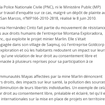
la Police Nationale Civile (PNC), ni le Ministère Public (MP)
 travail d'enquête sur ce cas, malgré un dépôt de plainte a
 San Marcos, nºMP166-2010-2818, réalisé le 8 juin 2010.
ia Hernández Cinto fait partie du mouvement de résistanc
ns aux droits humains de l'entreprise Montana Exploradora,
nc., qui exploite le projet minier Marlin. Elle s'était
gagée dans son village de Saqmuj, où l'entreprise Goldcorp
'exploration et où les habitants redoutent un impact sur leur
i qu'une violation de leur droit au consentement libre et
menacée à plusieurs reprises pour sa participation à ce
ommunautés Mayas affectées par la mine Marlin dénoncent
rs droits, des impacts sur leur santé, la pollution des source
 diminution de leurs libertés individuelles. Un exemple de cel
ur droit au consentement libre, préalable et éclairé, tel qu'il 
 internationales sur la mise en place de projets en territoire