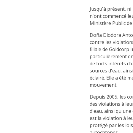
Jusqu'à présent, ni 
n'ont commencé leur
Ministère Public de
Doña Diodora Anton
contre les violatio
filiale de Goldcorp I
particulièrement en
de forts intérêts d
sources d'eau, ains
éclairé. Elle a été 
mouvement.
Depuis 2005, les c
des violations à leu
d'eau, ainsi qu'une
est la violation à le
protégé par les lois
autochtones.