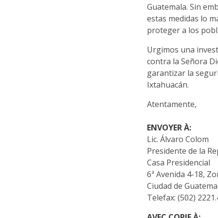
Guatemala. Sin emb
estas medidas lo m
proteger a los pobl
Urgimos una invest
contra la Señora D
garantizar la segu
Ixtahuacán.
Atentamente,
ENVOYER À:
Lic. Álvaro Colom
Presidente de la Re
Casa Presidencial
6ª Avenida 4-18, Zo
Ciudad de Guatema
Telefax: (502) 2221
AVEC COPIE À: