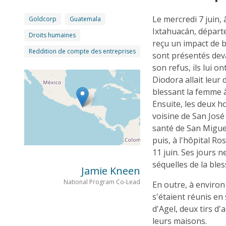
Le mercredi 7 juin
Goldcorp
Guatemala
Ixtahuacán, départ
Droits humaines
reçu un impact de 
Reddition de compte des entreprises
sont présentés deva
son refus, ils lui 
Diodora allait leur 
blessant la femme à
Ensuite, les deux 
voisine de San Jos
santé de San Miguel
puis, à l'hôpital R
11 juin. Ses jours 
séquelles de la bles
Jamie Kneen
National Program Co-Lead
En outre, à enviro
s'étaient réunis e
d'Agel, deux tirs 
leurs maisons.