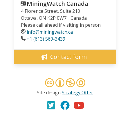
MiningWatch Canada
4 Florence Street, Suite 210
Ottawa
,
ON
K2P 0W7
Canada
Please call ahead if visiting in person.
info@miningwatch.ca
Phone
+1 (613) 569-3439
Contact form
Site design
Strategy Otter