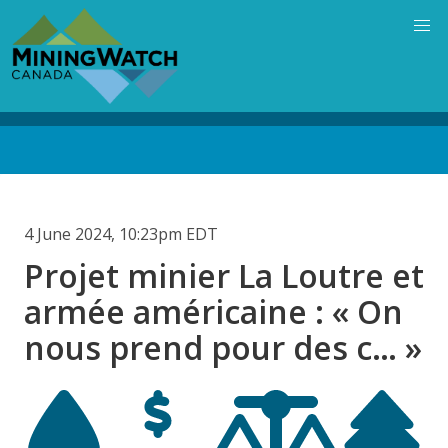
Skip
to
main
content
Back
to
top
4 June 2024, 10:23pm EDT
Projet minier La Loutre et
armée américaine : « On
nous prend pour des c… »