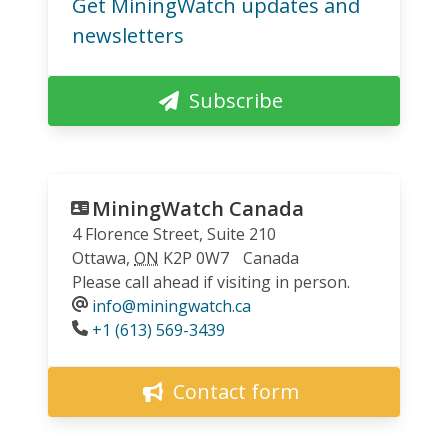
Get MiningWatch updates and
newsletters
Subscribe
MiningWatch Canada
4 Florence Street, Suite 210
Ottawa
,
ON
K2P 0W7
Canada
Please call ahead if visiting in person.
info@miningwatch.ca
Phone
+1 (613) 569-3439
Contact form