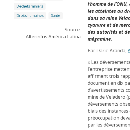
l’homme de l’ONU, 
Déchets miniers
les atteintes au dr
Droits humaines
Santé
dans sa mine Vela
cyanure et de merc
Source:
des autorités et de
Alterinfos América Latina
mégamine.
Par Darío Aranda,
A
« Les déversements
l’entreprise metten
affirment trois ra
document en dix pa
d’avertissements co
mine de Veladero (p
déversements observ
biais des instance
préoccupation deva
par les déversement