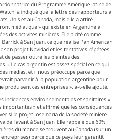
oordonnatrice du Programme Amérique latine de
atch, a indiqué que la lettre des rapporteurs a
ats-Unis et au Canada, mais elle a attiré
 front médiatique » qui existe en Argentine à
s des activités minières. Elle a cité comme
 Barrick à San Juan, ce que réalise Pan American
ec son projet Navidad et les tentatives répétées
 et de passer outre les plaintes des
. « Le cas argentin est assez spécial en ce qui
 des médias, et il nous préoccupe parce que
evrait parvenir à la population argentine pour
e produisent ces entreprises », a-t-elle ajouté.
les incidences environnementales et sanitaires «
s importantes » et affirmé que les conséquences
ver si le projet Josemaría de la société minière
a de l’avant à San Juan. Elle rappelé que 60%
ières du monde se trouvent au Canada (sur un
0 entreprises) parce que ce pays leur garantit