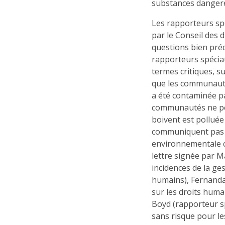
substances dangere
Les rapporteurs s
par le Conseil des 
questions bien préci
rapporteurs spécia
termes critiques, s
que les communautés
a été contaminée pa
communautés ne peuv
boivent est polluée
communiquent pas 
environnementale c
lettre signée par M
incidences de la ge
humains), Fernand
sur les droits huma
Boyd (rapporteur s
sans risque pour le