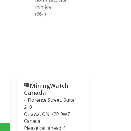
minière
(664)
MiningWatch
Canada
4 Florence Street, Suite
210
Ottawa
,
ON
K2P 0W7
Canada
Please call ahead if