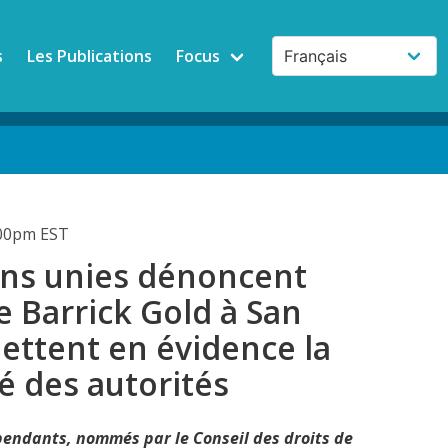
s
Les Publications
Focus
:00pm EST
ons unies dénoncent
de Barrick Gold à San
ettent en évidence la
é des autorités
pendants, nommés par le Conseil des droits de