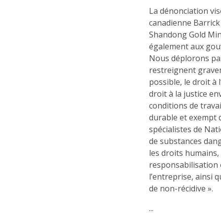
La dénonciation vis
canadienne Barrick 
Shandong Gold Mini
également aux gouv
Nous déplorons pa
restreignent graveme
possible, le droit à 
droit à la justice e
conditions de trava
durable et exempt d
spécialistes de Nat
de substances dang
les droits humain
responsabilisation e
l’entreprise, ainsi
de non-récidive ».
...