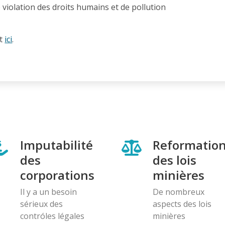
e violation des droits humains et de pollution
et
ici
.
Imputabilité
Reformatio
des
des lois
corporations
minières
Il y a un besoin
De nombreux
sérieux des
aspects des lois
contróles légales
minières