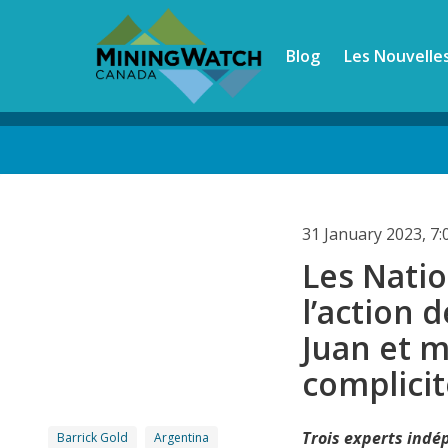
Skip
to
Blog
Les Nouvelle
main
content
Back
to
top
31 January 2023, 7
Les Nati
l’action 
Juan et m
complicit
Trois experts indé
Barrick Gold
Argentina