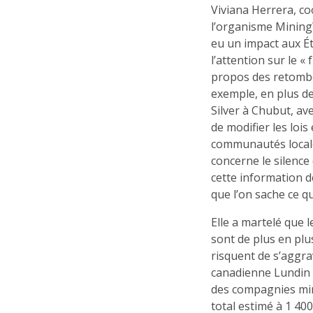
Viviana Herrera, c
l’organisme MiningW
eu un impact aux Ét
l’attention sur le «
propos des retombée
exemple, en plus de
Silver à Chubut, av
de modifier les lois
communautés locales
concerne le silence
cette information d
que l’on sache ce qu
Elle a martelé que 
sont de plus en plu
risquent de s’aggra
canadienne Lundin v
des compagnies min
total estimé à 1 40