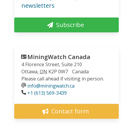
newsletters
Subscribe
MiningWatch Canada
4 Florence Street, Suite 210
Ottawa
,
ON
K2P 0W7
Canada
Please call ahead if visiting in person.
info@miningwatch.ca
Phone
+1 (613) 569-3439
Contact form