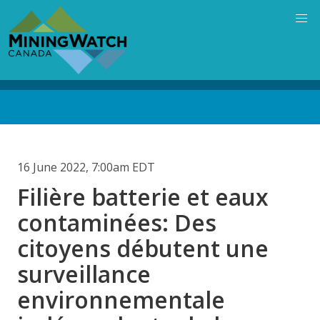
Skip
to
main
content
Back
to
top
16 June 2022, 7:00am EDT
Filière batterie et eaux
contaminées: Des
citoyens débutent une
surveillance
environnementale