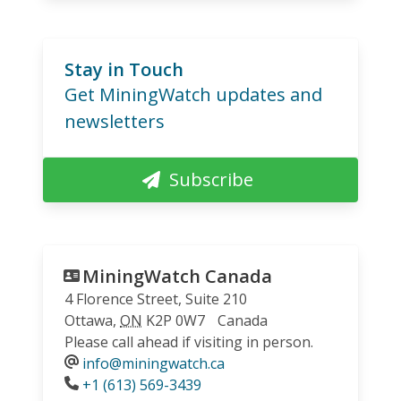
Stay in Touch
Get MiningWatch updates and
newsletters
Subscribe
MiningWatch Canada
4 Florence Street, Suite 210
Ottawa
,
ON
K2P 0W7
Canada
Please call ahead if visiting in person.
info@miningwatch.ca
Phone
+1 (613) 569-3439