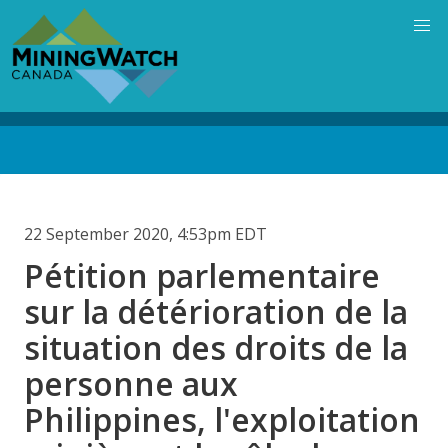
Skip
to
main
content
Back
to
top
22 September 2020, 4:53pm EDT
Pétition parlementaire
sur la détérioration de la
situation des droits de la
personne aux
Philippines, l'exploitation