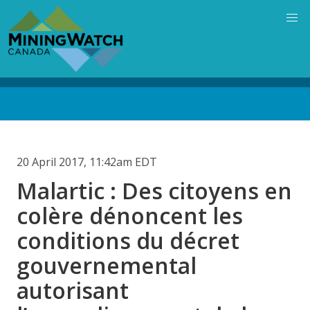
Skip
to
main
content
Back
to
top
20 April 2017, 11:42am EDT
Malartic : Des citoyens en
colère dénoncent les
conditions du décret
gouvernemental
autorisant