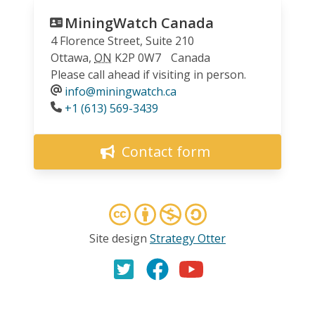
MiningWatch Canada
4 Florence Street, Suite 210
Ottawa
,
ON
K2P 0W7
Canada
Please call ahead if visiting in person.
info@miningwatch.ca
Phone
+1 (613) 569-3439
Contact form
Site design
Strategy Otter