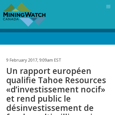
Skip
to
main
content
Back
to
top
9 February 2017, 9:09am EST
Un rapport européen
qualifie Tahoe Resources
«d’investissement nocif»
et rend public le
désinvestissement de