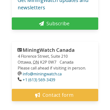
Get MiningWatch updates and
newsletters
Subscribe
MiningWatch Canada
4 Florence Street, Suite 210
Ottawa
,
ON
K2P 0W7
Canada
Please call ahead if visiting in person.
info@miningwatch.ca
Phone
+1 (613) 569-3439
Contact form