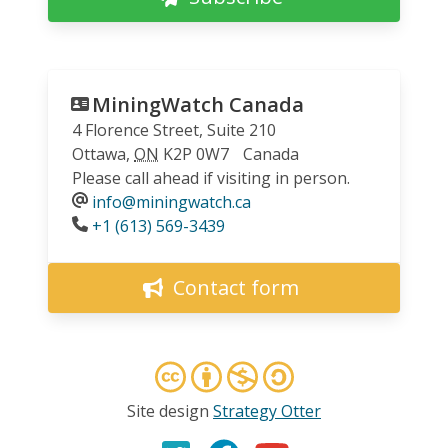
MiningWatch Canada
4 Florence Street, Suite 210
Ottawa
,
ON
K2P 0W7
Canada
Please call ahead if visiting in person.
info@miningwatch.ca
Phone
+1 (613) 569-3439
Contact form
Site design
Strategy Otter