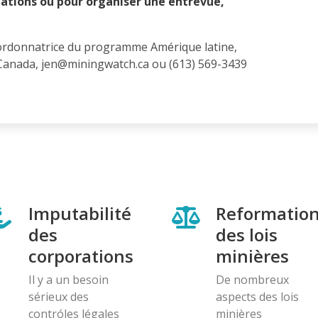
mations ou pour organiser une entrevue,
ordonnatrice du programme Amérique latine,
anada, jen@miningwatch.ca ou (613) 569-3439
Imputabilité
Reformatio
des
des lois
corporations
minières
Il y a un besoin
De nombreux
sérieux des
aspects des lois
contróles légales
minières