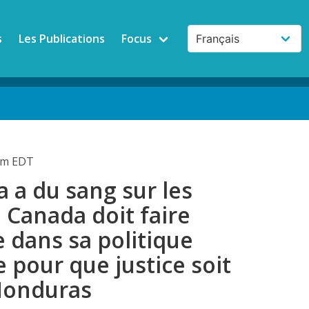
s
Les Publications
Focus
9pm EDT
 a du sang sur les
e Canada doit faire
e dans sa politique
 pour que justice soit
 Honduras