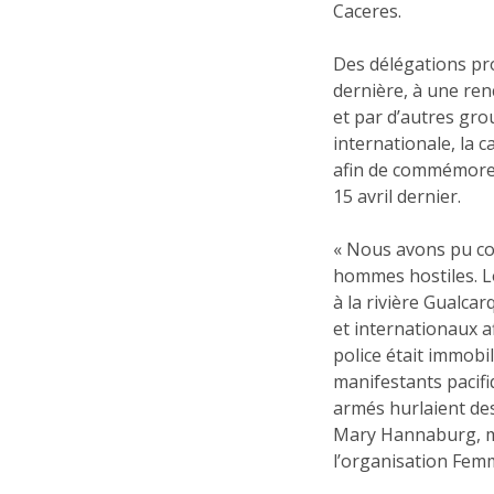
Caceres.
Des délégations pro
dernière, à une re
et par d’autres gr
internationale, la c
afin de commémorer
15 avril dernier.
« Nous avons pu con
hommes hostiles. 
à la rivière Gualca
et internationaux a
police était immobi
manifestants pacifi
armés hurlaient d
Mary Hannaburg, m
l’organisation Fe