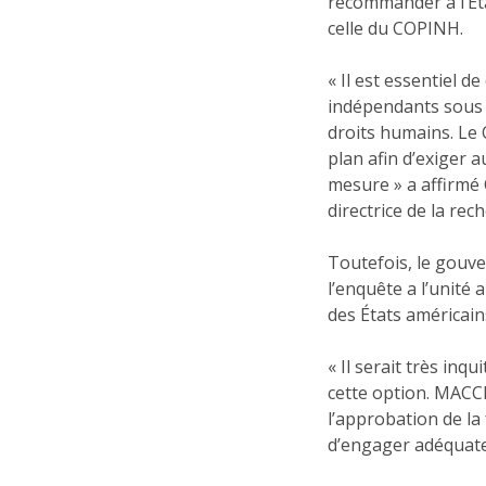
recommander à l’Éta
celle du COPINH.
« Il est essentiel 
indépendants sous 
droits humains. Le
plan afin d’exiger
mesure » a affirmé
directrice de la re
Toutefois, le gouv
l’enquête a l’unité
des États américai
« Il serait très in
cette option. MACCI
l’approbation de la
d’engager adéquate