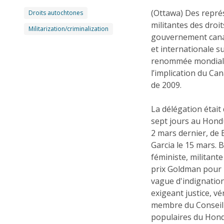
(Ottawa) Des repré
Droits autochtones
militantes des droi
Militarization/criminalization
gouvernement canad
et internationale s
renommée mondiale,
l’implication du Ca
de 2009.
La délégation était
sept jours au Hondu
2 mars dernier, de 
Garcia le 15 mars.
féministe, militant
prix Goldman pour 
vague d'indignatio
exigeant justice, v
membre du Conseil 
populaires du Hond