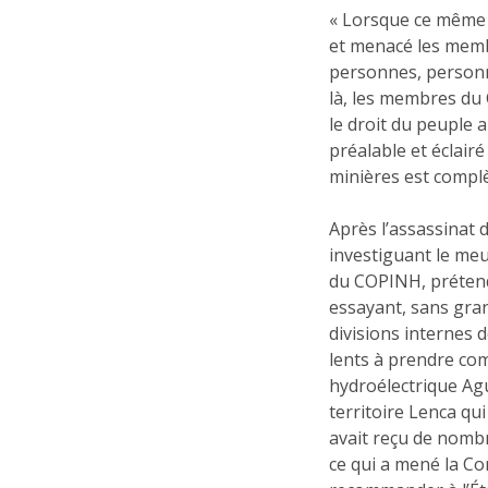
« Lorsque ce même 
et menacé les memb
personnes, personn
là, les membres du
le droit du peuple
préalable et éclair
minières est compl
Après l’assassinat
investiguant le me
du COPINH, prétend
essayant, sans gran
divisions internes 
lents à prendre com
hydroélectrique Agu
territoire Lenca qui
avait reçu de nomb
ce qui a mené la C