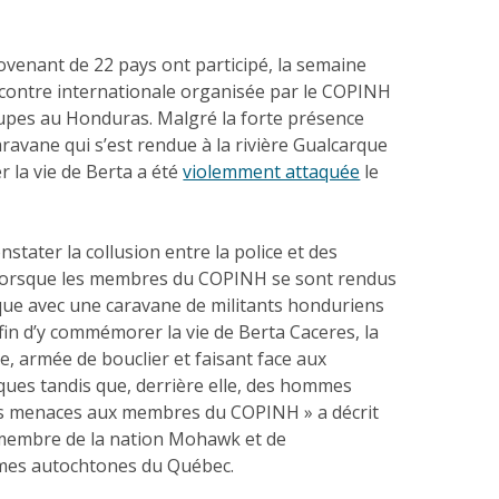
venant de 22 pays ont participé, la semaine
ncontre internationale organisée par le COPINH
oupes au Honduras. Malgré la forte présence
aravane qui s’est rendue à la rivière Gualcarque
 la vie de Berta a été
violemment attaquée
le
stater la collusion entre la police et des
Lorsque les membres du COPINH se sont rendus
rque avec une caravane de militants honduriens
fin d’y commémorer la vie de Berta Caceres, la
le, armée de bouclier et faisant face aux
ques tandis que, derrière elle, des hommes
es menaces aux membres du COPINH » a décrit
embre de la nation Mohawk et de
mmes autochtones du Québec.