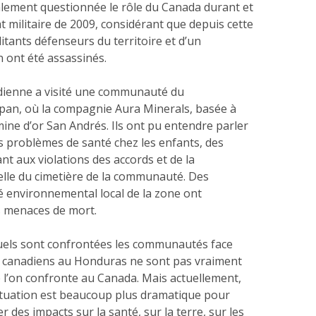
alement questionnée le rôle du Canada durant et
at militaire de 2009, considérant que depuis cette
litants défenseurs du territoire et d’un
 ont été assassinés.
dienne a visité une communauté du
an, où la compagnie Aura Minerals, basée à
ine d’or San Andrés. Ils ont pu entendre parler
s problèmes de santé chez les enfants, des
t aux violations des accords et de la
elle du cimetière de la communauté. Des
environnemental local de la zone ont
 menaces de mort.
uels sont confrontées les communautés face
s canadiens au Honduras ne sont pas vraiment
e l’on confronte au Canada. Mais actuellement,
situation est beaucoup plus dramatique pour
r des impacts sur la santé, sur la terre, sur les