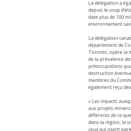
La délégation a ég
depuis le coup d’ét
date plus de 100 mi
environnement sain
La délégation cana
département de Cop
Toronto, opère la m
de la prévalence de
préoccupations quan
destruction éventu
membres du Comité 
également reçu des
« Les impacts auxq
aux projets minier
différents de ce qu
dans la région, la 
ceux qui osent parle