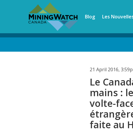
Skip
to
Blog
Les Nouvelle
main
content
Back
to
top
21 April 2016, 3:5
Le Canada
mains : l
volte-fac
étrangère
faite au