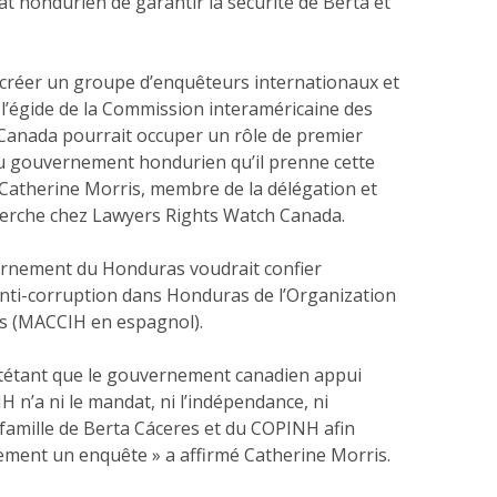
t hondurien de garantir la sécurité de Berta et
de créer un groupe d’enquêteurs internationaux et
l’égide de la Commission interaméricaine des
 Canada pourrait occuper un rôle de premier
 au gouvernement hondurien qu’il prenne cette
 Catherine Morris, membre de la délégation et
cherche chez Lawyers Rights Watch Canada.
ernement du Honduras voudrait confier
 anti-corruption dans Honduras de l’Organization
ns (MACCIH en espagnol).
quitétant que le gouvernement canadien appui
H n’a ni le mandat, ni l’indépendance, ni
 famille de Berta Cáceres et du COPINH afin
ment un enquête » a affirmé Catherine Morris.