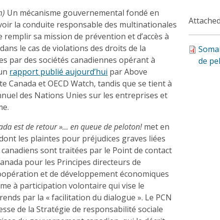
m)
Un mécanisme gouvernemental fondé en
Attached
ir la conduite responsable des multinationales
e remplir sa mission de prévention et d’accès à
dans le cas de violations des droits de la
Somai
s par des sociétés canadiennes opérant à
de pe
 un
rapport publié aujourd’hui
par Above
te Canada et OECD Watch, tandis que se tient à
nuel des Nations Unies sur les entreprises et
me.
ada est de retour »… en queue de peloton!
met en
dont les plaintes pour préjudices graves liées
 canadiens sont traitées par le Point de contact
anada pour les Principes directeurs de
coopération et de développement économiques
e à participation volontaire qui vise le
rends par la « facilitation du dialogue ». Le PCN
esse de la Stratégie de responsabilité sociale