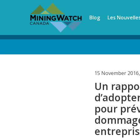
Skip
to
Blog
Les Nouvelle
main
content
Back
to
top
15 November 2016,
Un rappor
d’adopte
pour prév
dommages
entrepris