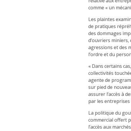
relative aux entrep
comme « un mécanis
Les plaintes exami
de pratiques répréh
des dommages impor
d’ouvriers miniers,
agressions et des 
l’ordre et du person
« Dans certains cas
collectivités touch
agente de programm
sur pied de nouvea
assurer l’accès à d
par les entreprises
La politique du gou
commercial offert 
l’accès aux marchés