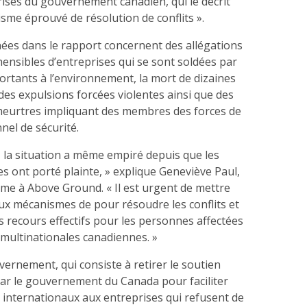
rises du gouvernement canadien, qui le décrit
me éprouvé de résolution de conflits ».
nées dans le rapport concernent des allégations
ensibles d’entreprises qui se sont soldées par
tants à l’environnement, la mort de dizaines
 des expulsions forcées violentes ainsi que des
meurtres impliquant des membres des forces de
nel de sécurité.
, la situation a même empiré depuis que les
ées ont porté plainte, » explique Geneviève Paul,
e à Above Ground. « Il est urgent de mettre
ux mécanismes de pour résoudre les conflits et
es recours effectifs pour les personnes affectées
 multinationales canadiennes. »
vernement, qui consiste à retirer le soutien
par le gouvernement du Canada pour faciliter
 internationaux aux entreprises qui refusent de