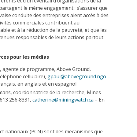
férents et d’un éventail d’organisations de la
s partagent le même engagement : s’assurer que
vaise conduite des entreprises aient accès à des
tivités commerciales contribuent au
le et à la réduction de la pauvreté, et que les
 tenues responsables de leurs actions partout
ces pour les médias
l, agente de programme, Above Ground,
éléphone cellulaire),
gpaul@aboveground.ngo
–
rançais, en anglais et en espagnol
ans, coordonnatrice de la recherche, Mines
 613 256‑8331,
catherine@miningwatch.ca
– En
act nationaux (PCN) sont des mécanismes que