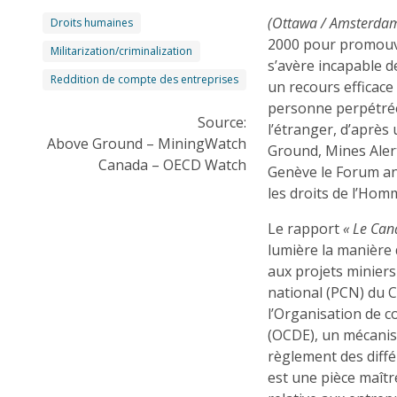
(Ottawa / Amsterda
Droits humaines
2000 pour promouvo
Militarization/criminalization
s’avère incapable d
Reddition de compte des entreprises
un recours efficace 
personne perpétrée
Source:
l’étranger, d’après
Above Ground – MiningWatch
Ground, Mines Aler
Canada – OECD Watch
Genève le Forum an
les droits de l’Hom
Le rapport
« Le Can
lumière la manière 
aux projets miniers
national (PCN) du C
l’Organisation de 
(OCDE), un mécanism
règlement des diffé
est une pièce maîtr