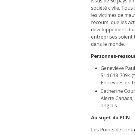
issus de 50 pays dif
société civile. Tou
les victimes de mau
recours, que les ac
développement durab
entreprises soient
dans le monde.
Personnes-ressour
Geneviève Pau
514 618‑7094 (t
Entrevues en f
Catherine Coum
Alerte Canada,
anglais
Au sujet du PCN
Les Points de cont