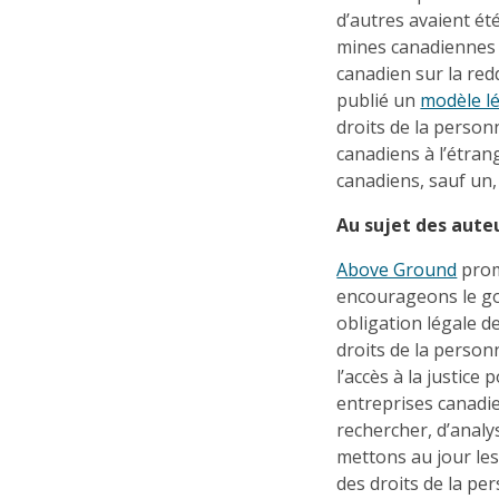
d’autres avaient ét
mines canadiennes e
canadien sur la re
publié un
modèle lé
droits de la personn
canadiens à l’étran
canadiens, sauf un,
Au sujet des aute
Above Ground
prom
encourageons le go
obligation légale d
droits de la person
l’accès à la justice
entreprises canadie
rechercher, d’analy
mettons au jour les 
des droits de la pe