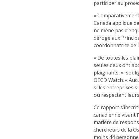
participer au proces
« Comparativement 
Canada applique des
ne mène pas d’enquê
dérogé aux Princip
coordonnatrice de 
« De toutes les pla
seules deux ont abo
plaignants, » soul
OECD Watch. « Aucun
si les entreprises
ou respectent leur
Ce rapport s’inscrit
canadienne visant l
matière de responsa
chercheurs de la O
moins 44 personnes