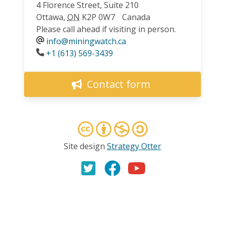
4 Florence Street, Suite 210
Ottawa
,
ON
K2P 0W7
Canada
Please call ahead if visiting in person.
info@miningwatch.ca
Phone
+1 (613) 569-3439
Contact form
Site design
Strategy Otter