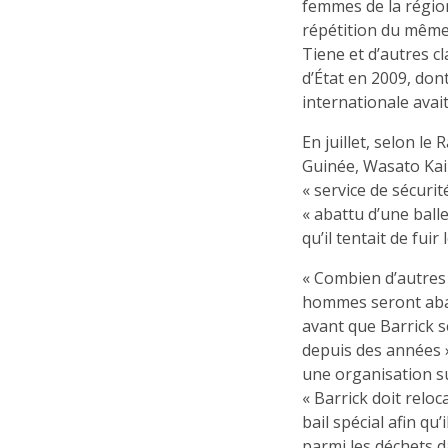
femmes de la région 
répétition du même
Tiene et d’autres cl
d’État en 2009, don
internationale ava
En juillet, selon l
Guinée, Wasato Kaip
« service de sécurit
« abattu d’une balle
qu’il tentait de fuir
« Combien d’autres
hommes seront aba
avant que Barrick s
depuis des années 
une organisation su
« Barrick doit reloca
bail spécial afin qu’
parmi les déchets d