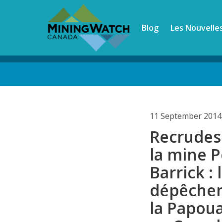
Skip
to
Blog
Les Nouvelle
main
content
Back
to
top
11 September 2014
Recrudesc
la mine P
Barrick : 
dépêchen
la Papou