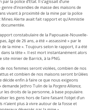
par la police d’État. Il s’agissait d’une
 genre d’incendies de masse des maisons de
ans vivant à proximité de la mine par la police
t Mines Alerte avait fait rapport et qu’Amnistie
it documentée.
e Rapport constabulaire de la Papouasie-Nouvelle-
as, âgé de 26 ans, a été « assassiné » par le
é de la mine ». Toujours selon le rapport, il a été
 dans la tête ». Il est mort instantanément alors
 le site minier de Barrick, à la PNG.
 de nos femmes seront violées, combien de nos
ttus et combien de nos maisons seront brûlées
e décide enfin à faire ce que nous exigeons
» demande Jethro Tulin de la
Porgera Alliance,
r les droits de la personne, à base populaire.
liser les gens hors de l’aire faisant l’objet d’un
ils n’aient plus à vivre autour de la fosse et
angereux déversés par la mine ».