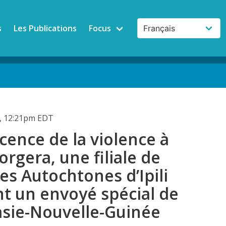
s
Les Publications
Focus
, 12:21pm EDT
ence de la violence à
orgera, une filiale de
les Autochtones d’Ipili
t un envoyé spécial de
asie-Nouvelle-Guinée