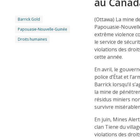
au Canad
(Ottawa) La mine de
Barrick Gold
Papouasie-Nouvelle
Papouasie-Nouvelle-Guinée
extrême violence c
Droits humaines
le service de sécuri
violations des droi
cette année.
En avril, le gouver
police d’État et l’a
Barrick lorsqu’il s
la mine de pénétre
résidus miniers no
survivre misérablem
En juin, Mines Aler
clan Tiene du villa
violations des droit