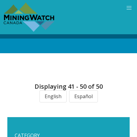
Skip
to
main
content
Back
to
top
Displaying 41 - 50 of 50
English
Español
CATEGORY