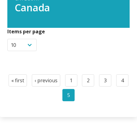
Canada
Items per page
Pagination
« first
‹ previous
1
2
3
4
First
Previous
Page
Page
Page
Page
page
page
5
Current
page