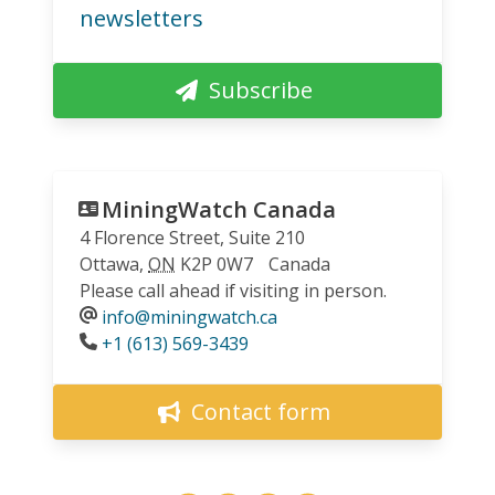
newsletters
Subscribe
MiningWatch Canada
4 Florence Street, Suite 210
Ottawa
,
ON
K2P 0W7
Canada
Please call ahead if visiting in person.
info@miningwatch.ca
Phone
+1 (613) 569-3439
Contact form