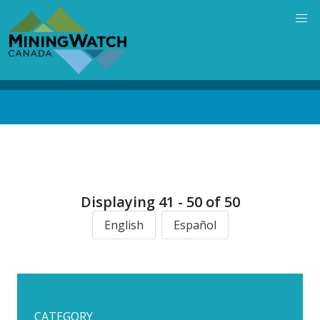
Skip
to
main
content
Back
to
top
Displaying 41 - 50 of 50
English
Español
CATEGORY