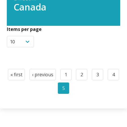
Canada
Items per page
Pagination
« first
‹ previous
1
2
3
4
First
Previous
Page
Page
Page
Page
page
page
5
Current
page