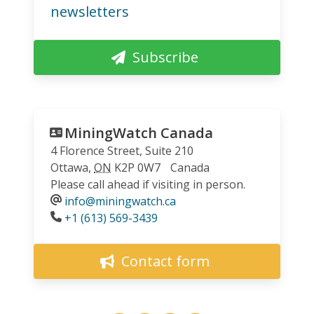
newsletters
Subscribe
MiningWatch Canada
4 Florence Street, Suite 210
Ottawa
,
ON
K2P 0W7
Canada
Please call ahead if visiting in person.
info@miningwatch.ca
Phone
+1 (613) 569-3439
Contact form