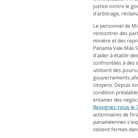
justice contre le 
d'arbitrage, réclama
Le personnel de Mi
rencontrer des par
minière et des repré
Panama Vale Más Sin
d'aider à établir 
confrontées à des s
utilisent des poursu
gouvernements afin 
citoyens. Depuis l
condition préalab
entamer des négocia
Rejoignez-nous le 
actionnaires de Fi
panaméennes s'expr
restent fermes dans