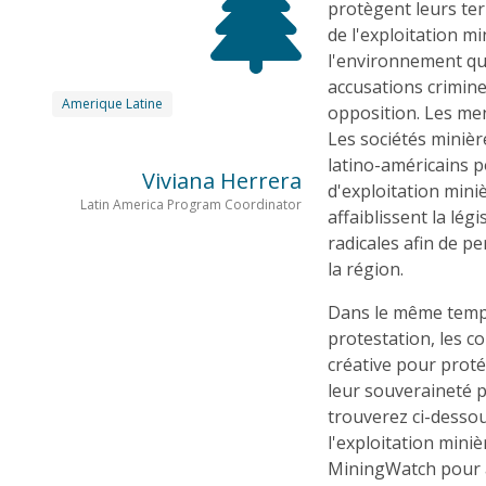
protègent leurs ter
de l'exploitation m
l'environnement qui
accusations criminel
Amerique Latine
opposition. Les me
Les sociétés miniè
latino-américains 
Viviana Herrera
d'exploitation mini
Latin America Program Coordinator
affaiblissent la lé
radicales afin de 
la région.
Dans le même temp
protestation, les 
créative pour proté
leur souveraineté p
trouverez ci-dessou
l'exploitation mini
MiningWatch pour a