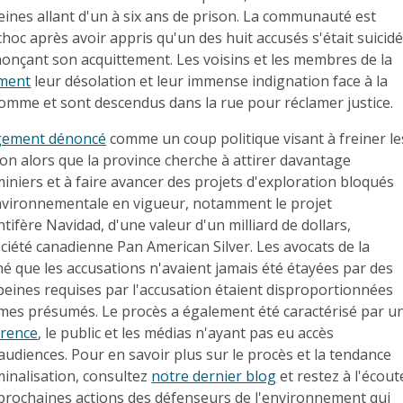
ines allant d'un à six ans de prison. La communauté est
hoc après avoir appris qu'un des huit accusés s'était suicidé
nnonçant son acquittement. Les voisins et les membres de la
iment
leur désolation et leur immense indignation face à la
homme et sont descendus dans la rue pour réclamer justice.
gement dénoncé
comme un coup politique visant à freiner le
ion alors que la province cherche à attirer davantage
iniers et à faire avancer des projets d'exploration bloqués
 environnementale en vigueur, notamment le projet
tifère Navidad, d'une valeur d'un milliard de dollars,
ciété canadienne Pan American Silver. Les avocats de la
é que les accusations n'avaient jamais été étayées par des
peines requises par l'accusation étaient disproportionnées
imes présumés. Le procès a également été caractérisé par u
rence
, le public et les médias n'ayant pas eu accès
udiences. Pour en savoir plus sur le procès et la tendance
iminalisation, consultez
notre dernier blog
et restez à l'écout
 prochaines actions des défenseurs de l'environnement qui