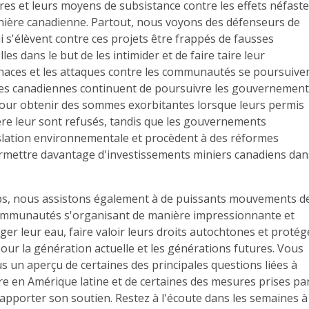
res et leurs moyens de subsistance contre les effets néfast
inière canadienne. Partout, nous voyons des défenseurs de
 s'élèvent contre ces projets être frappés de fausses
les dans le but de les intimider et de faire taire leur
naces et les attaques contre les communautés se poursuiven
res canadiennes continuent de poursuivre les gouvernemen
pour obtenir des sommes exorbitantes lorsque leurs permis
ère leur sont refusés, tandis que les gouvernements
gislation environnementale et procèdent à des réformes
permettre davantage d'investissements miniers canadiens dan
s, nous assistons également à de puissants mouvements d
communautés s'organisant de manière impressionnante et
ger leur eau, faire valoir leurs droits autochtones et protég
our la génération actuelle et les générations futures. Vous
s un aperçu de certaines des principales questions liées à
ère en Amérique latine et de certaines des mesures prises pa
pporter son soutien. Restez à l'écoute dans les semaines à