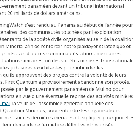
gouvernement panaméen devant un tribunal international
nt 20 milliards de dollars américains.
ningWatch s'est rendu au Panama au début de l'année pou
tenaires, des communautés touchées par l'exploitation
sentants de la société civile organisés au sein de la coalitio
 Minería, afin de renforcer notre plaidoyer stratégique et
des ponts avec d'autres communautés latino-américaines
ituations similaires, où des sociétés minières transnational
ites judiciaires exorbitantes pour intimider les
qu'ils approuvent des projets contre la volonté de leurs
ors, First Quantum a provisoirement abandonné son procès,
le posée par le gouvernement panaméen de Mulino pour
tions en vue d'une éventuelle reprise des activités minière
7 mai
, la veille de l'assemblée générale annuelle des
rst Quantum Minerals, pour entendre les organisations
imer sur ces dernières menaces et expliquer pourquoi elle
 leur demande de fermeture définitive et sécurisée.