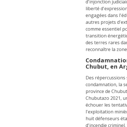
d'injonction judici
liberté d'expressi
engagées dans l'éduc
autres projets d'ex
comme essentiel po
transition énergéti
des terres rares da
reconnaître la zon
Condamnation
Chubut, en Ar
Des répercussions s
condamnation, la s
province de Chubut,
Chubutazo 2021, une
échouer les tentat
l'exploitation miniè
huit défenseurs ét
d'incendie criminel.