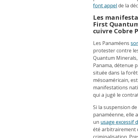
font appel
de la déc
Les manifesta
First Quantum
cuivre Cobre
Les Panaméens
son
protester contre le
Quantum Minerals, 
Panama, détenue par
située dans la forê
mésoaméricain, est
manifestations nati
qui a jugé le contra
Si la suspension de
panaméenne, elle a 
un
usage excessif d
été arbitrairement 
criminalisation. P