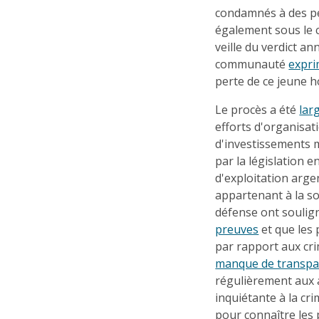
condamnés à des pe
également sous le c
veille du verdict a
communauté
expr
perte de ce jeune 
Le procès a été
lar
efforts d'organisat
d'investissements m
par la législation
d'exploitation argen
appartenant à la so
défense ont soulign
preuves
et que les 
par rapport aux cr
manque de transpa
régulièrement aux a
inquiétante à la cr
pour connaître les