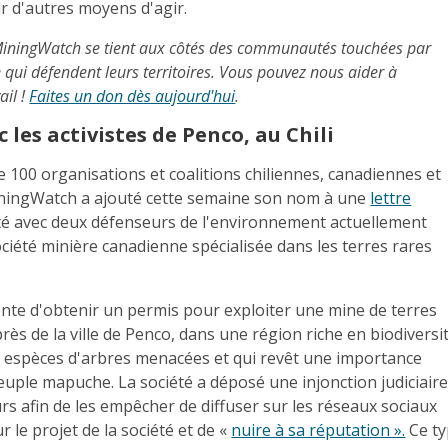
r d'autres moyens d'agir.
 MiningWatch se tient aux côtés des communautés touchées par
e qui défendent leurs territoires. Vous pouvez nous aider à
ail !
Faites un don dès aujourd'hui
.
c les activistes de Penco, au Chili
e 100 organisations et coalitions chiliennes, canadiennes et
iningWatch a ajouté cette semaine son nom à une
lettre
té avec deux défenseurs de l'environnement actuellement
ciété minière canadienne spécialisée dans les terres rares
.
ente d'obtenir un permis pour exploiter une mine de terres
près de la ville de Penco, dans une région riche en biodiversi
rs espèces d'arbres menacées et qui revêt une importance
peuple mapuche. La société a déposé une injonction judiciair
rs afin de les empêcher de diffuser sur les réseaux sociaux
 le projet de la société et de «
nuire à sa réputation ».
Ce t