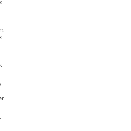
es
t.
ts
s
e
er
r