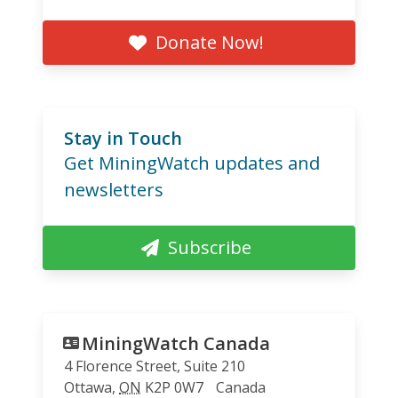
Donate Now!
Stay in Touch
Get MiningWatch updates and
newsletters
Subscribe
MiningWatch Canada
4 Florence Street, Suite 210
Ottawa
,
ON
K2P 0W7
Canada