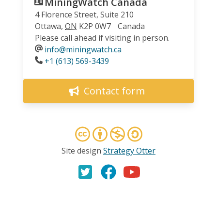
MiningWatch Canada
4 Florence Street, Suite 210
Ottawa
,
ON
K2P 0W7
Canada
Please call ahead if visiting in person.
info@miningwatch.ca
Phone
+1 (613) 569-3439
Contact form
Site design
Strategy Otter